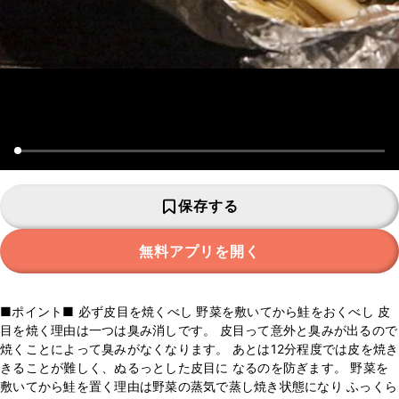
保存する
無料アプリを開く
■ポイント■ 必ず皮目を焼くべし 野菜を敷いてから鮭をおくべし 皮
目を焼く理由は一つは臭み消しです。 皮目って意外と臭みが出るので
焼くことによって臭みがなくなります。 あとは12分程度では皮を焼き
きることが難しく、ぬるっとした皮目に なるのを防ぎます。 野菜を
敷いてから鮭を置く理由は野菜の蒸気で蒸し焼き状態になり ふっくら