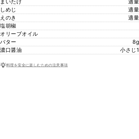
まいたけ
適量
しめじ
適量
えのき
適量
塩胡椒
オリーブオイル
バター
8g
濃口醤油
小さじ1
料理を安全に楽しむための注意事項