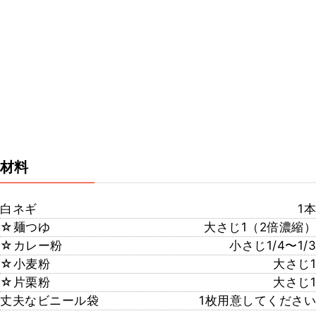
材料
白ネギ
1本
☆麺つゆ
大さじ1（2倍濃縮）
☆カレー粉
小さじ1/4〜1/3
☆小麦粉
大さじ1
☆片栗粉
大さじ1
丈夫なビニール袋
1枚用意してください