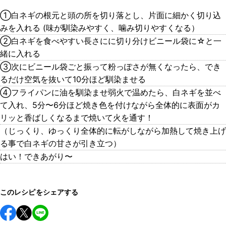
①白ネギの根元と頭の所を切り落とし、片面に細かく切り込
みを入れる (味が馴染みやすく、噛み切りやすくなる）
②白ネギを食べやすい長さにに切り分けビニール袋に☆と一
緒に入れる
③次にビニール袋ごと振って粉っぽさが無くなったら、でき
るだけ空気を抜いて10分ほど馴染ませる
④フライパンに油を馴染ませ弱火で温めたら、白ネギを並べ
て入れ、5分〜6分ほど焼き色を付けながら全体的に表面がカ
リッと香ばしくなるまで焼いて火を通す！
（じっくり、ゆっくり全体的に転がしながら加熱して焼き上げ
る事で白ネギの甘さが引き立つ）
はい！できあがり〜
このレシピをシェアする