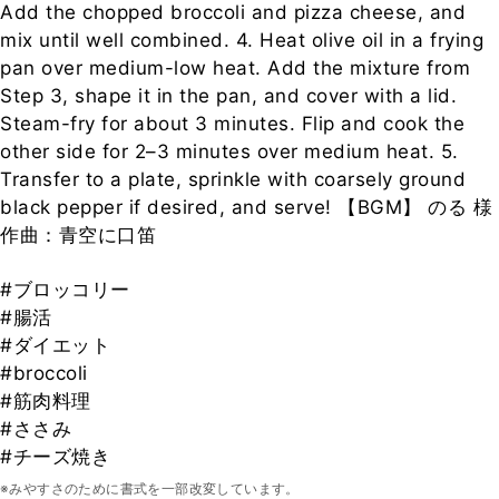
Add the chopped broccoli and pizza cheese, and
mix until well combined. 4. Heat olive oil in a frying
pan over medium-low heat. Add the mixture from
Step 3, shape it in the pan, and cover with a lid.
Steam-fry for about 3 minutes. Flip and cook the
other side for 2–3 minutes over medium heat. 5.
Transfer to a plate, sprinkle with coarsely ground
black pepper if desired, and serve! 【BGM】 のる 様
作曲：青空に口笛
#ブロッコリー
#腸活
#ダイエット
#broccoli
#筋肉料理
#ささみ
#チーズ焼き
※みやすさのために書式を一部改変しています。