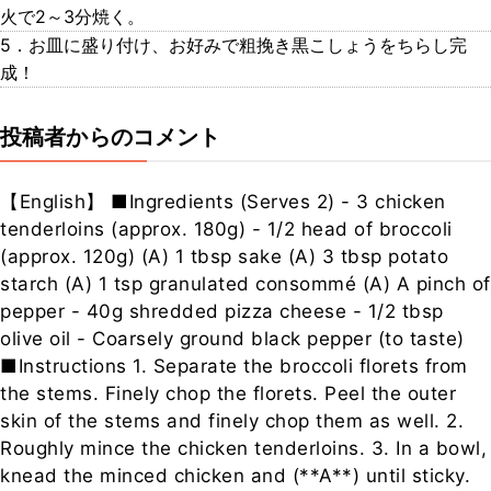
火で2～3分焼く。
5．お皿に盛り付け、お好みで粗挽き黒こしょうをちらし完
成！
投稿者からのコメント
【English】 ■Ingredients (Serves 2) - 3 chicken
tenderloins (approx. 180g) - 1/2 head of broccoli
(approx. 120g) (A) 1 tbsp sake (A) 3 tbsp potato
starch (A) 1 tsp granulated consommé (A) A pinch of
pepper - 40g shredded pizza cheese - 1/2 tbsp
olive oil - Coarsely ground black pepper (to taste)
■Instructions 1. Separate the broccoli florets from
the stems. Finely chop the florets. Peel the outer
skin of the stems and finely chop them as well. 2.
Roughly mince the chicken tenderloins. 3. In a bowl,
knead the minced chicken and (**A**) until sticky.