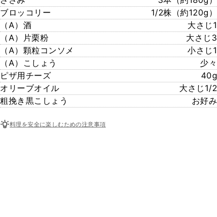
ささみ
3本（約180g）
ブロッコリー
1/2株（約120g）
（A）酒
大さじ1
（A）片栗粉
大さじ3
（A）顆粒コンソメ
小さじ1
（A）こしょう
少々
ピザ用チーズ
40g
オリーブオイル
大さじ1/2
粗挽き黒こしょう
お好み
料理を安全に楽しむための注意事項