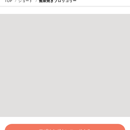
TOP
ショート
無限焼きブロッコリー