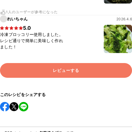
1人のユーザーが参考になった
れいちゃん
2026.4.6
5.0
冷凍ブロッコリー使用しました。
レシピ通りで簡単に美味しく作れ
ました！
レビューする
このレシピをシェアする