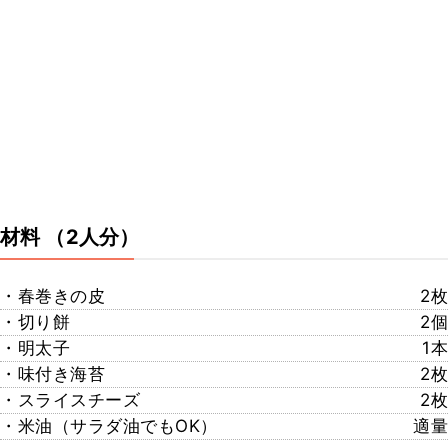
材料
（2人分）
・春巻きの皮
2枚
・切り餅
2個
・明太子
1本
・味付き海苔
2枚
・スライスチーズ
2枚
・米油（サラダ油でもOK）
適量