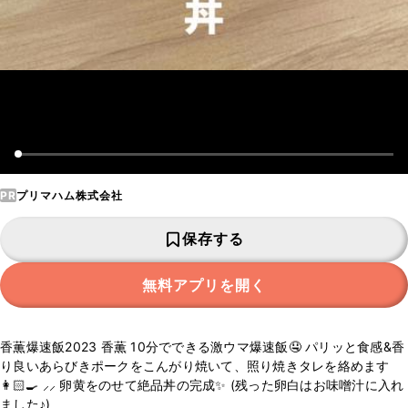
PR
プリマハム株式会社
保存する
無料アプリを開く
香薫爆速飯2023 香薫 10分でできる激ウマ爆速飯🤤 パリッと食感&香
り良いあらびきポークをこんがり焼いて、照り焼きタレを絡めます
👩🏻‍🍳 ⸝⸝ 卵黄をのせて絶品丼の完成✨ (残った卵白はお味噌汁に入れ
ました♪)