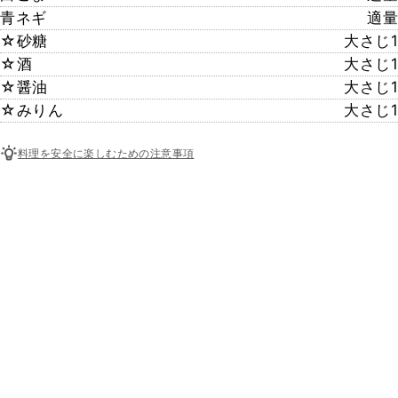
青ネギ
適量
☆砂糖
大さじ1
☆酒
大さじ1
☆醤油
大さじ1
☆みりん
大さじ1
料理を安全に楽しむための注意事項