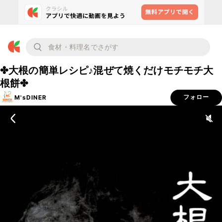
✤大根の簡単レシピ♪混ぜて焼くだけモチモチ大
根餅✤
M'sDINER
フォロー