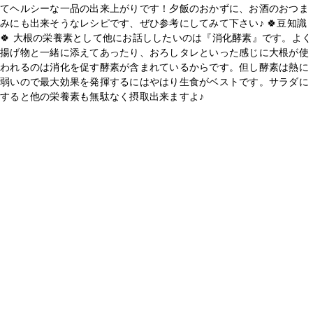
てヘルシーな一品の出来上がりです！夕飯のおかずに、お酒のおつま
みにも出来そうなレシピです、ぜひ参考にしてみて下さい♪ 🍀豆知識
🍀 大根の栄養素として他にお話ししたいのは『消化酵素』です。よく
揚げ物と一緒に添えてあったり、おろしタレといった感じに大根が使
われるのは消化を促す酵素が含まれているからです。但し酵素は熱に
弱いので最大効果を発揮するにはやはり生食がベストです。サラダに
すると他の栄養素も無駄なく摂取出来ますよ♪