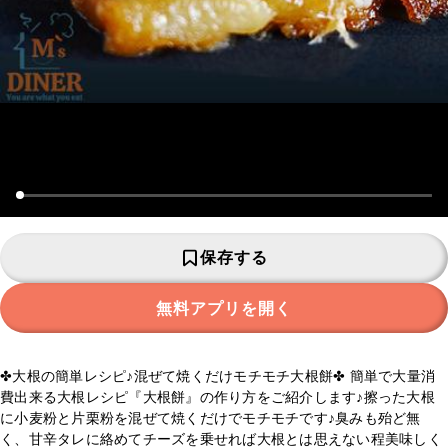
保存する
無料アプリを開く
✤大根の簡単レシピ♪混ぜて焼くだけモチモチ大根餅✤ 簡単で大量消
費出来る大根レシピ『大根餅』の作り方をご紹介します♪擦った大根
に小麦粉と片栗粉を混ぜて焼くだけでモチモチです♪臭みも殆ど無
く、甘辛タレに絡めてチーズを乗せれば大根とは思えない程美味しく