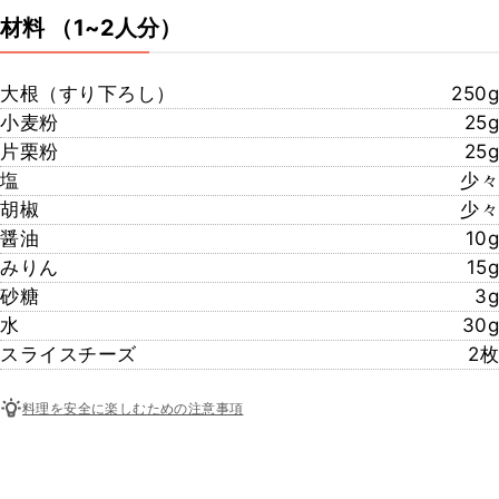
材料
（1~2人分）
大根（すり下ろし）
250g
小麦粉
25g
片栗粉
25g
塩
少々
胡椒
少々
醤油
10g
みりん
15g
砂糖
3g
水
30g
スライスチーズ
2枚
料理を安全に楽しむための注意事項