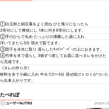
①白玉粉と絹豆腐をよく捏ね ひと塊りになったら
3等分にして棒状にし 1本に付き6等分にします。
②手のひらで丸め たっぷりの沸騰した湯に入れ
浮いてきたら3分 弱火で茹でます。
③団子を冷水に取り 濡らしたｷｯﾁﾝﾍﾟｰﾊﾟｰの上におきます。
④竹串を水で濡らし 3個ずつ差してお皿に並べタレをかけた
ら完成です。
《タレの作り方》
材料を全て小鍋に入れ 中火で2〜3分 混ぜ続けトロミがついた
ら出来上がりです。
たべれぽ
ユーザー9c7793
2025.4.13