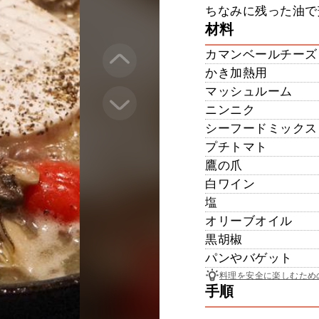
ちなみに残った油で
材料
カマンベールチーズ
かき加熱用
マッシュルーム
ニンニク
シーフードミックス
プチトマト
鷹の爪
白ワイン
塩
オリーブオイル
黒胡椒
パンやバゲット
料理を安全に楽しむため
手順