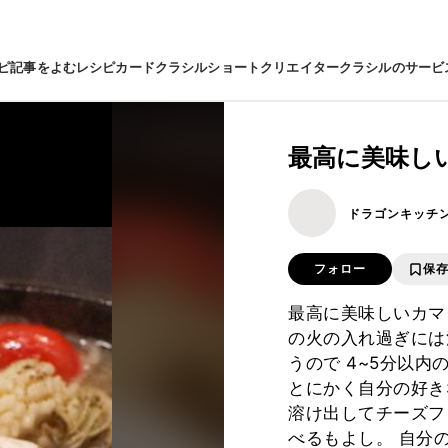
ピ
記事をよむ
レシピカード
クラシルショート
クリエイター
クラシルのサービ
最高に美味し
ドラゴンキッチ
フォロー
保
最高に美味しいカマ
の火の入れ過ぎには
うので 4~5分以
とにかく自分の好き
溶け出してチーズフ
べるもよし。 自分