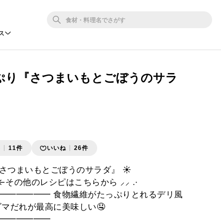
ス
ぷり『さつまいもとごぼうのサラ
存
11件
いいね
26件
つまいもとごぼうのサラダ』 ‪‪☀️
an ←その他のレシピはこちらから ⸝⸝ .·
━━━━━━ 食物繊維がたっぷりとれるデリ風
ゴマだれが最高に美味しい🤤
━━━━━━