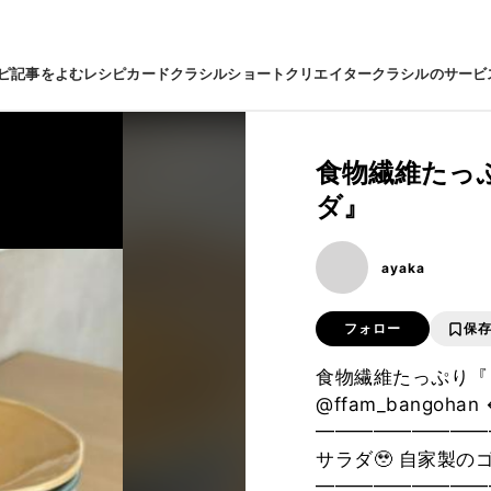
ピ
記事をよむ
レシピカード
クラシルショート
クリエイター
クラシルのサービ
食物繊維たっ
ダ』
ayaka
フォロー
保
食物繊維たっぷり『さ
@ffam_bangoh
━━━━━━━━━
サラダ🥹 自家製の
━━━━━━━━━