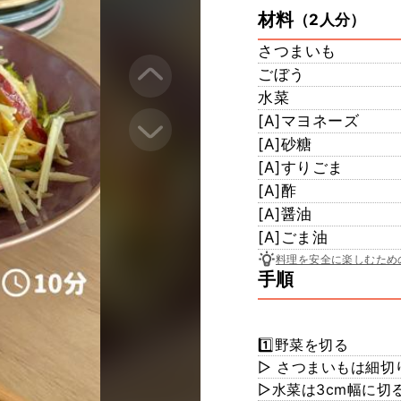
材料
（2人分）
さつまいも
ごぼう
水菜
[A]マヨネーズ
[A]砂糖
[A]すりごま
[A]酢
[A]醤油
[A]ごま油
料理を安全に楽しむため
手順
1️⃣野菜を切る
▷ さつまいもは細切
▷水菜は3cm幅に切