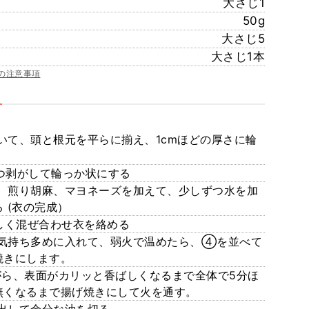
大さじ1
50g
大さじ5
大さじ1本
の注意事項
いて、頭と根元を平らに揃え、1cmほどの厚さに輪
つ剥がして輪っか状にする
、煎り胡麻、マヨネーズを加えて、少しずつ水を加
 (衣の完成）
く混ぜ合わせ衣を絡める
気持ち多めに入れて、弱火で温めたら、④を並べて
焼きにします。
がら、表面がカリッと香ばしくなるまで全体で5分ほ
無くなるまで揚げ焼きにして火を通す。