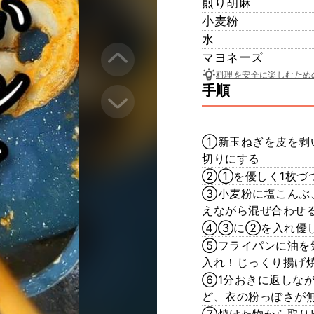
煎り胡麻
小麦粉
水
マヨネーズ
料理を安全に楽しむため
手順
①新玉ねぎを皮を剥
切りにする
②①を優しく1枚づ
③小麦粉に塩こんぶ
えながら混ぜ合わせる
④③に②を入れ優し
⑤フライパンに油を
入れ！じっくり揚げ
⑥1分おきに返しな
ど、衣の粉っぽさが