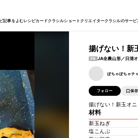
ピ
記事をよむ
レシピカード
クラシルショート
クリエイター
クラシルのサービ
揚げない！新
JA全農山形／日清
PR
ぽちゃぽちゃチ
フォロー
保
揚げない！新玉オニ
材料
新玉ねぎ
塩こんぶ