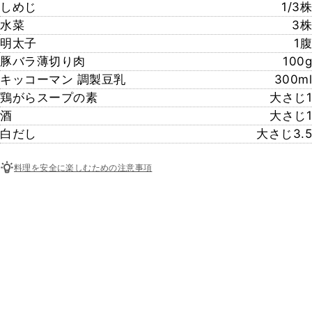
しめじ
1/3株
水菜
3株
明太子
1腹
豚バラ薄切り肉
100g
キッコーマン 調製豆乳
300ml
鶏がらスープの素
大さじ1
酒
大さじ1
白だし
大さじ3.5
料理を安全に楽しむための注意事項