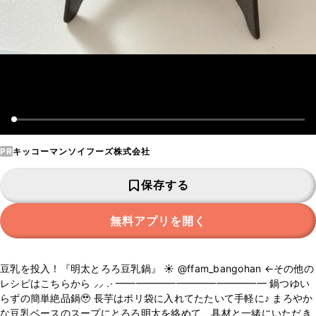
PR
キッコーマンソイフーズ株式会社
保存する
無料アプリを開く
豆乳を投入！『明太とろろ豆乳鍋』 ‪‪☀️ @ffam_bangohan ←その他の
レシピはこちらから ⸝⸝ .· ━━━━━━━━━━━━━━━ 鍋つゆい
らずの簡単絶品鍋🥹 長芋はポリ袋に入れてたたいて手軽に♪ まろやか
な豆乳ベースのスープにとろろ明太を絡めて、具材と一緒にいただき