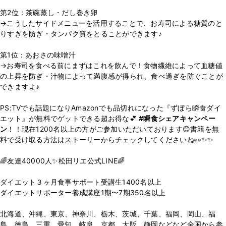
第2位：茶碗蒸し・だし巻き卵
→こうしたサイドメニューを活用することで、お寿司による糖質のと
りすぎを防ぎ・タンパク質をとることができます♪
第1位：あおさの味噌汁
→お寿司を食べる前にまずはこれを飲んで！食物繊維によって血糖値
の上昇を防ぎ・汁物によって満腹感が得られ、食べ過ぎを防ぐことが
できますよ♪
PS:TVでも話題になりAmazonでも品切れになった『ずぼら瞬食ダイ
エット』が無料でゲットできる超お得な💕
#瞬食シェアキャンペー
ン
！！現在1200名以上の方がご参加いただいております😊書籍を無
料で受け取る方法はストーリーからチェックしてくださいね👀✨✨
🌈友達40000人✨松田リエ公式LINE🌈
⁡
ダイエット３ヶ月食事サポート受講生1400名以上
ダイエットサポーター養成講座1期〜7期350名以上
⁡
北海道、沖縄、東京、神奈川、栃木、茨城、千葉、福岡、岡山、福
島、徳島、三重、愛知、岐阜、京都、大阪、静岡などなど全国から参