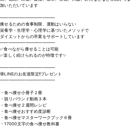
加いただいています
⁡
━━━━━━━━━━━━━
痩せるための食事制限、運動はいらない
栄養学・生理学・心理学に基づいたメソッドで
ダイエットからの卒業をサポートしています
━━━━━━━━━━━━━
✅食べながら痩せることは可能
✅楽しく続けられるのが特徴です✨
⁡
━━━━━━━━━━━━━
🉐LINEのお友達限定❗️プレゼント
━━━━━━━━━━━━━
⁡
・食べ痩せ小冊子２冊
・脱リバウンド動画３本
・食べ痩せ２週間レシピ
・食べ痩せおすすめ度診断
・食べ痩せマスターワークブック６冊
・17000文字の食べ痩せ教科書
⁡