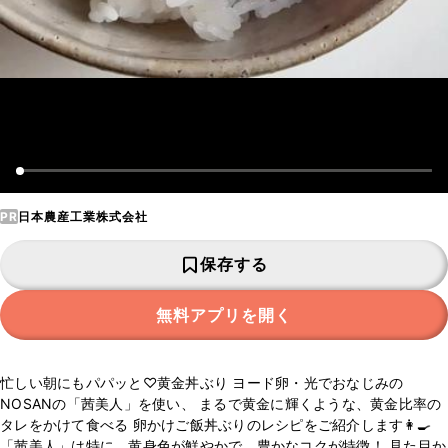
PR
日本農産工業株式会社
保存する
無料アプリを開く
忙しい朝にもパパッと♡黄金丼ぶり ヨード卵・光でおなじみの
NOSANの「茜美人」を使い、 まるで黄金に輝くような、黄金比率の
タレをかけて食べる 卵かけご飯丼ぶりのレシピをご紹介します👩‍🍳
「茜美人」は特に、黄身色が鮮やかで、豊かなコクが特徴！ 見た目か