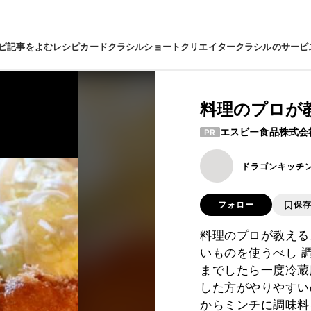
ピ
記事をよむ
レシピカード
クラシルショート
クリエイター
クラシルのサービ
料理のプロが
エスビー食品株式会
PR
ドラゴンキッチ
フォロー
保
料理のプロが教える
いものを使うべし 
までしたら一度冷蔵
した方がやりやすい
からミンチに調味料