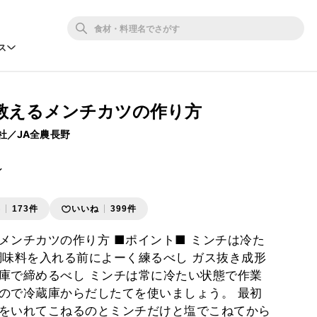
ス
教えるメンチカツの作り方
社／JA全農長野
ン
存
173件
いいね
399件
メンチカツの作り方 ■ポイント■ ミンチは冷た
調味料を入れる前によーく練るべし ガス抜き成形
庫で締めるべし ミンチは常に冷たい状態で作業
ので冷蔵庫からだしたてを使いましょう。 最初
をいれてこねるのとミンチだけと塩でこねてから