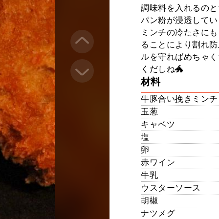
調味料を入れるのと
パン粉が浸透してい
ミンチの冷たさにも
ることにより割れ防
ルを守ればめちゃく
くだしね🐲
材料
牛豚合い挽きミンチ
玉葱
キャベツ
塩
卵
赤ワイン
牛乳
ウスターソース
胡椒
ナツメグ