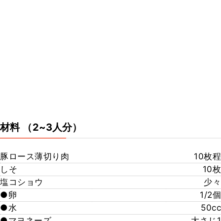
材料
（2~3人分）
豚ロース薄切り肉
10枚程
しそ
10枚
塩コショウ
少々
●卵
1/2個
●水
50cc
●マヨネーズ
大さじ1