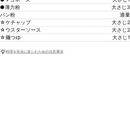
●薄力粉
大さじ3
パン粉
適量
☆ケチャップ
大さじ2
☆ウスターソース
大さじ2
☆麺つゆ
大さじ1
料理を安全に楽しむための注意事項