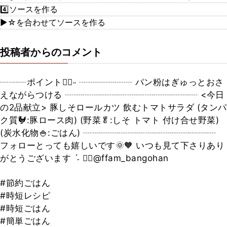
4️⃣ソースを作る
▶☆を合わせてソースを作る
投稿者からのコメント
┈┈┈ポイント☝🏻️˒˒ ┈┈┈┈┈┈ パン粉はぎゅっとおさ
えながらつける ┈┈┈┈┈┈┈┈┈┈┈┈┈┈┈ <今日
の2品献立> 豚しそロールカツ 飲むトマトサラダ (タンパ
ク質🐓:豚ロース肉) (野菜🥬:しそ トマト 付け合せ野菜)
(炭水化物🍚:ごはん) ┈┈┈┈┈┈┈┈┈┈┈┈┈┈┈
フォローとっても嬉しいです🌞🧡 いつも見て下さりあり
がとうございます ˊ˗ 👉🏻@ffam_bangohan
#節約ごはん
#時短レシピ
#時短ごはん
#簡単ごはん