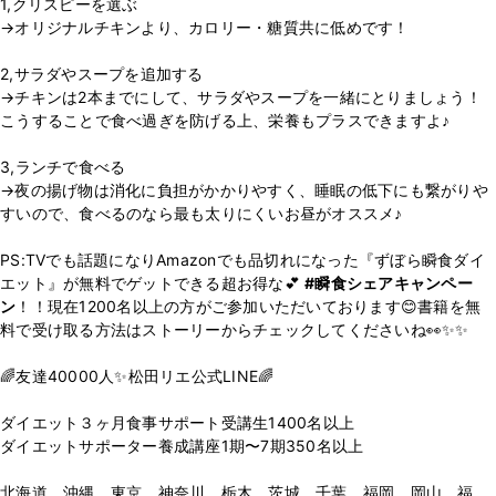
1,クリスピーを選ぶ
→オリジナルチキンより、カロリー・糖質共に低めです！
2,サラダやスープを追加する
→チキンは2本までにして、サラダやスープを一緒にとりましょう！
こうすることで食べ過ぎを防げる上、栄養もプラスできますよ♪
3,ランチで食べる
→夜の揚げ物は消化に負担がかかりやすく、睡眠の低下にも繋がりや
すいので、食べるのなら最も太りにくいお昼がオススメ♪
PS:TVでも話題になりAmazonでも品切れになった『ずぼら瞬食ダイ
エット』が無料でゲットできる超お得な💕
#瞬食シェアキャンペー
ン
！！現在1200名以上の方がご参加いただいております😊書籍を無
料で受け取る方法はストーリーからチェックしてくださいね👀✨✨
🌈友達40000人✨松田リエ公式LINE🌈
⁡
ダイエット３ヶ月食事サポート受講生1400名以上
ダイエットサポーター養成講座1期〜7期350名以上
⁡
北海道、沖縄、東京、神奈川、栃木、茨城、千葉、福岡、岡山、福