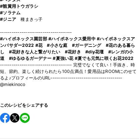
#観賞用トウガラシ
#ソラナム
#ジニア
種まきっ子
#ハイポネックス園芸部
#ハイポネックス愛用中
#ハイポネックスア
ンバサダー2022
#花
#小さな庭
#ガーデニング
#花のある暮ら
し
#花好きな人と繋がりたい
#花好き
#diy花壇
#レンガの小
道
#ゆるゆるガーデナー
#夏強い花
#夏でも元気に咲くお花2022
------------------------------------- 完璧でなくて良い！手抜き、時
短、節約、楽しく続けられたら100点満点！愛用品はROOMにのせて
るよ♪プロフィールのURL-------------------------------------
@miekinoco
このレシピをシェアする