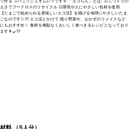
で作る スパニッシュオムレツです☺︎ 「エコらん」とは､ ☑︎ニワトリの
えさでフードロスのリサイクル ☑︎環境や人にやさしい包材を使用
【たまごで始められる美味しいエコ活】を掲げる地球にやさしいたま
ごなのです🥚♡ エコ活とかけて 残り野菜や、おかずのリメイクなど
にもおすすめ！ 食材を無駄なくおいしく食べきるレシピとなっており
ます👩‍🍳♡
材料
（5人分）