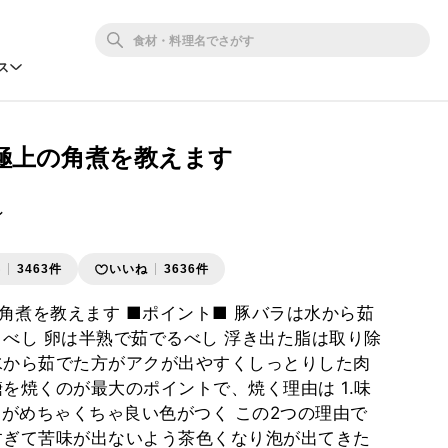
ス
極上の角煮を教えます
ン
存
3463件
いいね
3636件
角煮を教えます ■ポイント■ 豚バラは水から茹
くべし 卵は半熟で茹でるべし 浮き出た脂は取り除
水から茹でた方がアクが出やすくしっとりした肉
糖を焼くのが最大のポイントで、焼く理由は 1.味
肉がめちゃくちゃ良い色がつく この2つの理由で
すぎて苦味が出ないよう茶色くなり泡が出てきた