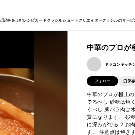
ピ
記事をよむ
レシピカード
クラシルショート
クリエイター
クラシルのサービ
中華のプロが
ドラゴンキッチ
フォロー
保
中華のプロが極上の
でるべし 砂糖は焼
くべし 豚バラ肉は
質になります。 砂
に深みがでる 2.お
す。 注意点は焼き