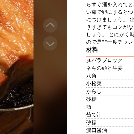
らすぐ酒を入れてと
い茹で卵にするとつ
につけましょう。 
きすぎてもコクがな
しょう。 とにかく
ので是非一度チャレ
材料
豚バラブロック
ネギの頭と生姜
八角
小松菜
からし
砂糖
酒
茹で汁
砂糖
濃口醤油