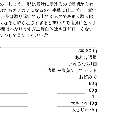
めましょう。 卵は煮汁に漬けるので最初から硬
けたらカチカチになるので半熟に仕上げて、煮汁
出た脂は取り除いても出てくるのであまり取り除
くなるし取らなさすぎると重いので適度にとりま
時間はかかりますが工程自体はさほど難しくない
ンジして見てください🥺
2本 800g
あれば適量
いれるなら1個
適量 →塩茹でしてカット
お好みで
80g
80g
1L
大さじ4 40g
大さじ5 75g