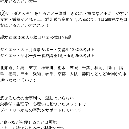
程度とることが大事！
③サラダとみそ汁をとること→野菜・きのこ・海藻など不足しやすい
食材・栄養がとれる上、満足感も高めてくれるので、1日2回程度を目
安にとることがオススメ！
🌈友達30000人✨松田リエ公式LINE🌈
⁡
ダイエット３ヶ月食事サポート受講生12500名以上
ダイエットサポーター養成講座1期〜5期250名以上
⁡
北海道、沖縄、東京、神奈川、栃木、茨城、千葉、福岡、岡山、福
島、徳島、三重、愛知、岐阜、京都、大阪、静岡などなど全国から参
加いただいています
⁡
━━━━━━━━━━━━━
痩せるための食事制限、運動はいらない
栄養学・生理学・心理学に基づいたメソッドで
ダイエットからの卒業をサポートしています
━━━━━━━━━━━━━
✅食べながら痩せることは可能
✅楽しく続けられるのが特徴です✨