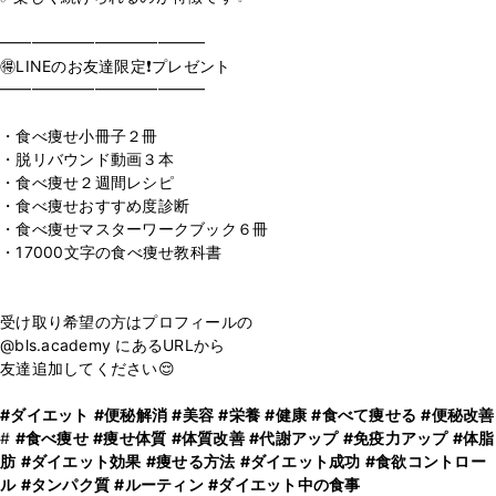
⁡
━━━━━━━━━━━━━
🉐LINEのお友達限定❗️プレゼント
━━━━━━━━━━━━━
⁡
・食べ痩せ小冊子２冊
・脱リバウンド動画３本
・食べ痩せ２週間レシピ
・食べ痩せおすすめ度診断
・食べ痩せマスターワークブック６冊
・17000文字の食べ痩せ教科書
⁡
受け取り希望の方はプロフィールの
@bls.academy にあるURLから
友達追加してください😌
#ダイエット
#便秘解消
#美容
#栄養
#健康
#食べて痩せる
#便秘改善
#
#食べ痩せ
#痩せ体質
#体質改善
#代謝アップ
#免疫力アップ
#体脂
肪
#ダイエット効果
#痩せる方法
#ダイエット成功
#食欲コントロー
ル
#タンパク質
#ルーティン
#ダイエット中の食事