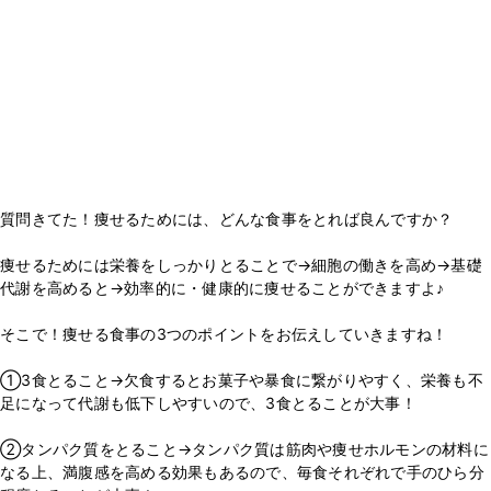
質問きてた！痩せるためには、どんな食事をとれば良んですか？
痩せるためには栄養をしっかりとることで→細胞の働きを高め→基礎
代謝を高めると→効率的に・健康的に痩せることができますよ♪
そこで！痩せる食事の3つのポイントをお伝えしていきますね！
①3食とること→欠食するとお菓子や暴食に繋がりやすく、栄養も不
足になって代謝も低下しやすいので、3食とることが大事！
②タンパク質をとること→タンパク質は筋肉や痩せホルモンの材料に
なる上、満腹感を高める効果もあるので、毎食それぞれで手のひら分