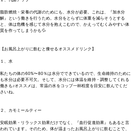
⁡
脂肪燃焼・栄養の代謝のためにも、水分が必要。これは、『加水分
解』という働きを行うため。水分をとらずに体重を減らそうとする
と、体は危機を感じて水分を抱えこむので、かえってむくみやすい体
質を作ってしまうかも💦
⁡
⁡
【お風呂上がりに飲むと痩せるオススメドリンク】
⁡
１、水
⁡
私たちの体の60%〜80％は水分でできているので、生命維持のために
も水分は必要不可欠。そして、水分には体温を維持・調整してくれる
働きも♪オススメは、常温の水をコップ一杯程度を目安に飲んでくだ
さいね。
⁡
⁡
２、カモミールティー
⁡
安眠効果・リラックス効果だけでなく、『血行促進効果』もあると言
われています。そのため、体が温まったお風呂上がりに飲むことで、