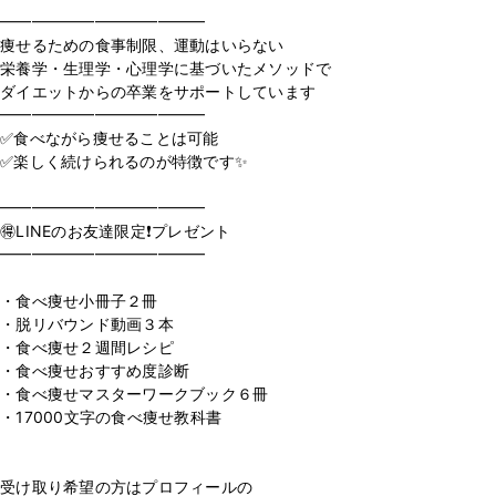
━━━━━━━━━━━━━
痩せるための食事制限、運動はいらない
栄養学・生理学・心理学に基づいたメソッドで
ダイエットからの卒業をサポートしています
━━━━━━━━━━━━━
✅食べながら痩せることは可能
✅楽しく続けられるのが特徴です✨
⁡
━━━━━━━━━━━━━
🉐LINEのお友達限定❗️プレゼント
━━━━━━━━━━━━━
⁡
・食べ痩せ小冊子２冊
・脱リバウンド動画３本
・食べ痩せ２週間レシピ
・食べ痩せおすすめ度診断
・食べ痩せマスターワークブック６冊
・17000文字の食べ痩せ教科書
⁡
受け取り希望の方はプロフィールの