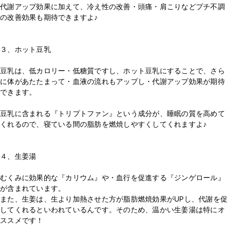
代謝アップ効果に加えて、冷え性の改善・頭痛・肩こりなどプチ不調
の改善効果も期待できますよ♪
⁡
⁡
３、ホット豆乳
⁡
豆乳は、低カロリー・低糖質ですし、ホット豆乳にすることで、さら
に体があたたまって・血液の流れもアップし・代謝アップ効果が期待
できます。
⁡
豆乳に含まれる『トリプトファン』という成分が、睡眠の質を高めて
くれるので、寝ている間の脂肪を燃焼しやすくしてくれますよ♪
⁡
⁡
４、生姜湯
⁡
むくみに効果的な『カリウム』や・血行を促進する『ジンゲロール』
が含まれています。
また、生姜は、生より加熱させた方が脂肪燃焼効果がUPし、代謝を促
してくれるといわれているんです。そのため、温かい生姜湯は特にオ
ススメです！