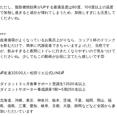
⁡
ただし、脂肪燃焼効果がUPする最適温度は80度。100度以上の温度
で加熱し過ぎると成分が壊れてしまうため、加熱しすぎにも注意して
くださいね。
⁡
⁡
***
血液循環がよくなっているお風呂上がりなら、コップ１杯のドリンク
を飲むだけで、簡単に代謝促進できちゃいますよ♪ただ、当然です
が、飲みすぎると夜間にトイレに行きたくなりやすいので気をつけて
くださいね。少しでもこの動画がお役に立てたら嬉しいです😍
⁡
⁡
🌈友達32500人✨松田リエ公式LINE🌈
⁡
ダイエット３ヶ月食事サポート受講生12500名以上
ダイエットサポーター養成講座1期〜5期250名以上
⁡
北海道、沖縄、東京、神奈川、栃木、茨城、千葉、福岡、岡山、福
島、徳島、三重、愛知、岐阜、京都、大阪、静岡などなど全国から参
加いただいています
⁡