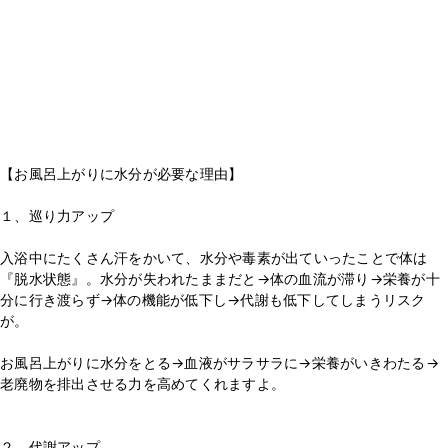
【お風呂上がりに水分が必要な理由】
⁡
１、巡り力アップ
⁡
入浴中にたくさん汗をかいて、水分や毒素が出ていったことで体は
『脱水状態』。水分が失われたままだと→体の血流が滞り→栄養が十
分に行き渡らず→体の機能が低下し→代謝も低下してしまうリスク
が。
⁡
お風呂上がりに水分をとる→血液がサラサラに→栄養がいきわたる→
老廃物を排出させる力を高めてくれますよ。
⁡
⁡
２、代謝アップ