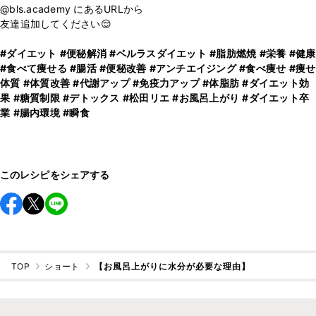
@bls.academy にあるURLから
友達追加してください😌
#ダイエット
#便秘解消
#ベルラスダイエット
#脂肪燃焼
#栄養
#健康
#食べて痩せる
#腸活
#便秘改善
#アンチエイジング
#食べ痩せ
#痩せ
体質
#体質改善
#代謝アップ
#免疫力アップ
#体脂肪
#ダイエット効
果
#糖質制限
#デトックス
#松田リエ
#お風呂上がり
#ダイエット卒
業
#腸内環境
#瞬食
⁡
このレシピをシェアする
TOP
ショート
【お風呂上がりに水分が必要な理由】