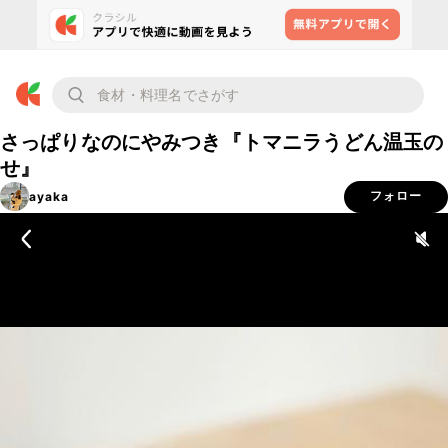
さっぱりなのにやみつき『トマニラうどん温玉の
せ』
ayaka
フォロー