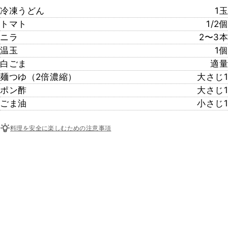
冷凍うどん
1玉
トマト
1/2個
ニラ
2〜3本
温玉
1個
白ごま
適量
麺つゆ（2倍濃縮）
大さじ1
ポン酢
大さじ1
ごま油
小さじ1
料理を安全に楽しむための注意事項