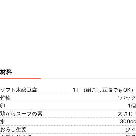
材料
ソフト木綿豆腐
1丁（絹ごし豆腐でもOK）
竹輪
1パック
卵
1個
鶏がらスープの素
大さじ1
水
300cc
おろし生姜
少々