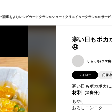
ピ
記事をよむ
レシピカード
クラシルショート
クリエイター
クラシルのサービ
寒い日もポカ
🤤
しらっち/ウマ痩
フォロー
保
寒い日もポカポカに
材料
（2食分）
もやし
おろしニンニク