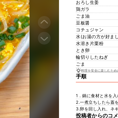
おろし生姜
鶏ガラ
ごま油
豆板醤
コチュジャン
水(お湯の方が好まし
水溶き片栗粉
とき卵
輪切りしたねぎ
ごま
料理を安全に楽しむため
手順
1．鍋に食材と水を
2.一煮立ちしたら蓋
3.卵を回し入れ、ネ
投稿者からのコ