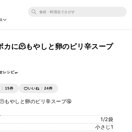
ス
ポカに🫠もやしと卵のピリ辛スープ
せレシピ🍳
存
15件
いいね
24件
🫠もやしと卵のピリ辛スープ🤤
1/2袋
小さじ1