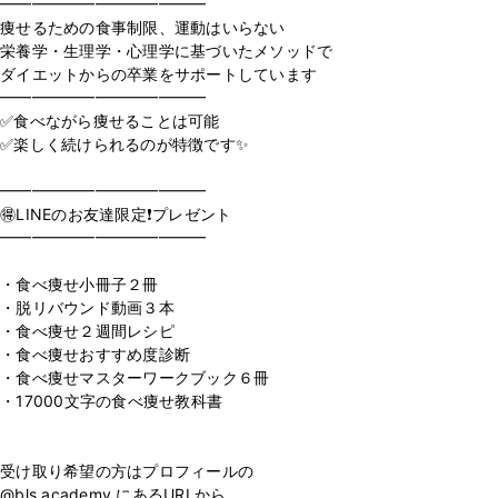
━━━━━━━━━━━━━
痩せるための食事制限、運動はいらない
栄養学・生理学・心理学に基づいたメソッドで
ダイエットからの卒業をサポートしています
━━━━━━━━━━━━━
✅食べながら痩せることは可能
✅楽しく続けられるのが特徴です✨
⁡
━━━━━━━━━━━━━
🉐LINEのお友達限定❗️プレゼント
━━━━━━━━━━━━━
⁡
・食べ痩せ小冊子２冊
・脱リバウンド動画３本
・食べ痩せ２週間レシピ
・食べ痩せおすすめ度診断
・食べ痩せマスターワークブック６冊
・17000文字の食べ痩せ教科書
⁡
受け取り希望の方はプロフィールの
@bls.academy にあるURLから