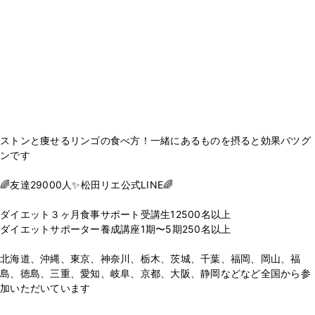
ストンと痩せるリンゴの食べ方！一緒にあるものを摂ると効果バツグ
ンです
🌈友達29000人✨松田リエ公式LINE🌈
⁡
ダイエット３ヶ月食事サポート受講生12500名以上
ダイエットサポーター養成講座1期〜5期250名以上
⁡
北海道、沖縄、東京、神奈川、栃木、茨城、千葉、福岡、岡山、福
島、徳島、三重、愛知、岐阜、京都、大阪、静岡などなど全国から参
加いただいています
⁡