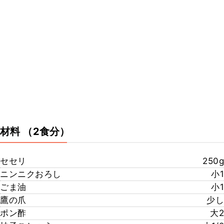
材料
（2食分）
セセリ
250g
ニンニクおろし
小1
ごま油
小1
鷹の爪
少し
ポン酢
大2