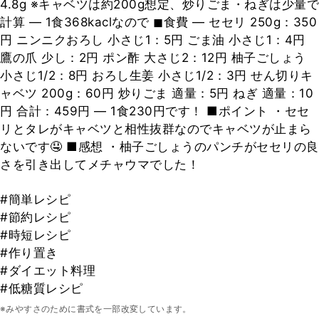
4.8g ※キャベツは約200g想定、炒りごま・ねぎは少量で
計算 — 1食368kaclなので ◼︎食費 — セセリ 250g：350
円 ニンニクおろし 小さじ1：5円 ごま油 小さじ1：4円
鷹の爪 少し：2円 ポン酢 大さじ2：12円 柚子ごしょう
小さじ1/2：8円 おろし生姜 小さじ1/2：3円 せん切りキ
ャベツ 200g：60円 炒りごま 適量：5円 ねぎ 適量：10
円 合計：459円 — 1食230円です！ ■ポイント ・セセ
リとタレがキャベツと相性抜群なのでキャベツが止まら
ないです🤤 ■感想 ・柚子ごしょうのパンチがセセリの良
さを引き出してメチャウマでした！
#簡単レシピ
#節約レシピ
#時短レシピ
#作り置き
#ダイエット料理
#低糖質レシピ
※みやすさのために書式を一部改変しています。