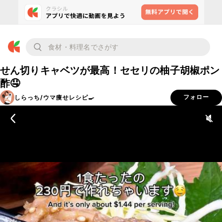
せん切りキャベツが最高！セセリの柚子胡椒ポン
酢🤤
しらっち/ウマ痩せレシピ🍳
フォロー