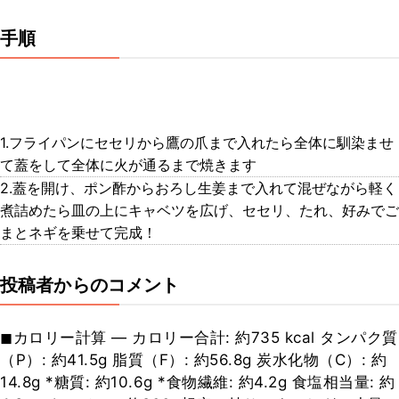
手順
1.フライパンにセセリから鷹の爪まで入れたら全体に馴染ませ
て蓋をして全体に火が通るまで焼きます
2.蓋を開け、ポン酢からおろし生姜まで入れて混ぜながら軽く
煮詰めたら皿の上にキャベツを広げ、セセリ、たれ、好みでご
まとネギを乗せて完成！
投稿者からのコメント
◼︎カロリー計算 — カロリー合計: 約735 kcal タンパク質
（P）: 約41.5g 脂質（F）: 約56.8g 炭水化物（C）: 約
14.8g *糖質: 約10.6g *食物繊維: 約4.2g 食塩相当量: 約