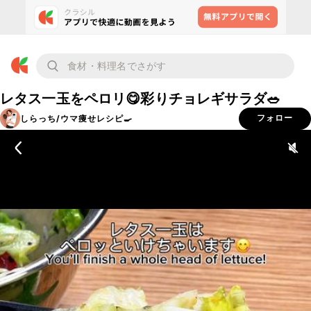
レタス一玉をペロリ😋彩りチョレギサラダ🥗
しらっち/ウマ痩せレシピ🍳
フォロー