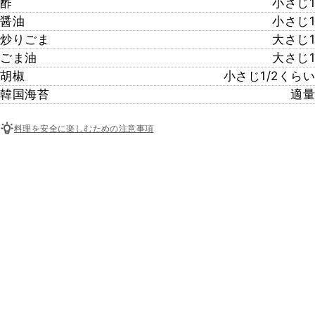
酢
小さじ1
醤油
小さじ1
炒りごま
大さじ1
ごま油
大さじ1
胡椒
小さじ1/2くらい
韓国海苔
適量
料理を安全に楽しむための注意事項