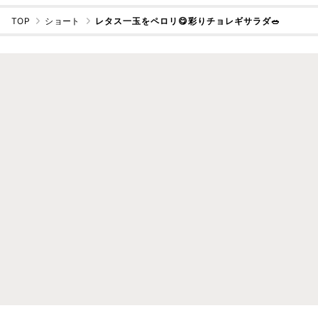
TOP
ショート
レタス一玉をペロリ😋彩りチョレギサラダ🥗