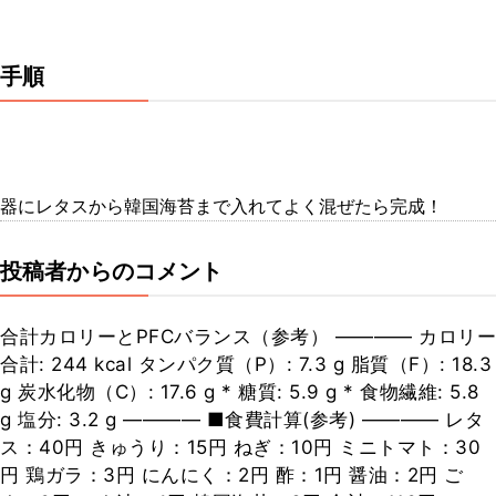
手順
器にレタスから韓国海苔まで入れてよく混ぜたら完成！
投稿者からのコメント
合計カロリーとPFCバランス（参考） ―――― カロリー
合計: 244 kcal タンパク質（P）: 7.3 g 脂質（F）: 18.3
g 炭水化物（C）: 17.6 g * 糖質: 5.9 g * 食物繊維: 5.8
g 塩分: 3.2 g ―――― ■食費計算(参考) ―――― レタ
ス：40円 きゅうり：15円 ねぎ：10円 ミニトマト：30
円 鶏ガラ：3円 にんにく：2円 酢：1円 醤油：2円 ご