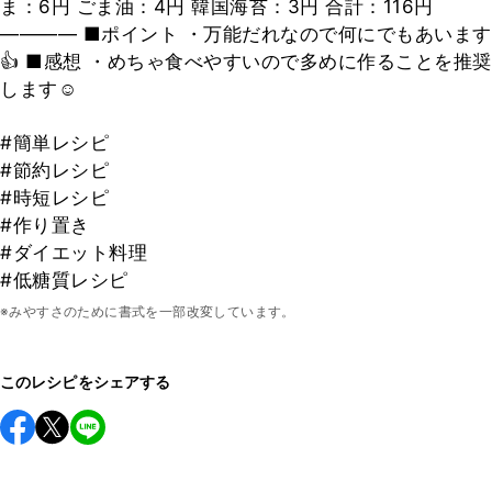
ま：6円 ごま油：4円 韓国海苔：3円 合計：116円
―――― ■ポイント ・万能だれなので何にでもあいます
👍 ■感想 ・めちゃ食べやすいので多めに作ることを推奨
します☺️
#簡単レシピ
#節約レシピ
#時短レシピ
#作り置き
#ダイエット料理
#低糖質レシピ
※みやすさのために書式を一部改変しています。
このレシピをシェアする