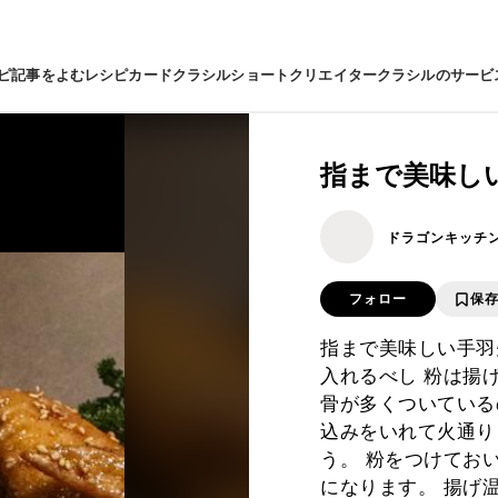
ピ
記事をよむ
レシピカード
クラシルショート
クリエイター
クラシルのサービ
指まで美味し
ドラゴンキッチ
フォロー
保
指まで美味しい手羽
入れるべし 粉は揚
骨が多くついている
込みをいれて火通り
う。 粉をつけてお
になります。 揚げ