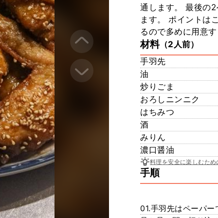
通します。 最後の
ます。 ポイントは
るので多めに用意す
材料
（2人前）
手羽先
油
炒りごま
おろしニンニク
はちみつ
酒
みりん
濃口醤油
料理を安全に楽しむため
手順
01.手羽先はペーパ