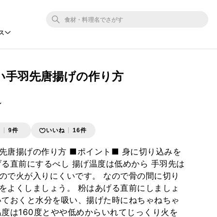
ス
い手羽先唐揚げの作り方
ン
存
9件
いいね
16件
先唐揚げの作り方 ■ポイント■ 身に切り込みを
げる直前にするべし 揚げ温度は低めから 手羽先は
ので火が入りにくいです。 なので骨の間に切り
をよくしましょう。 粉はあげる直前にしましょ
いておくと水分を吸い、揚げた時にねちゃねちゃ
温度は160度とやや低めからいれてじっくり火を