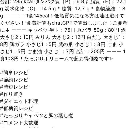
合計: 285 kcal タンパク質（P）: 6.8 g 脂質（F）: 22.1
g 炭水化物（C）: 14.5 g * 糖質: 12.7 g * 食物繊維: 1.8
g ―――― 1食145cal！低脂質気になる方は油は避けて
ください！ 食費計算もchatGPTで算出しました！ご参考
に↓ ーーー キャベツ 半玉：75円 豚バラ 50g：80円 酒
大さじ2：10円 みりん 大さじ2：12円 白だし 大さじ1：
8円 鶏ガラ 小さじ1：5円 鷹の爪 小さじ1：3円 ごま 小
さじ1：5円 ごま油 小さじ1：7円 合計：205円 ーーー 1
食103円！たっぷりボリュームで超お得価格です✨
#簡単レシピ
#節約レシピ
#時短レシピ
#作り置き
#ダイエット料理
#低糖質レシピ
#たっぷりキャベツと豚の蒸し煮
#コメント大歓迎