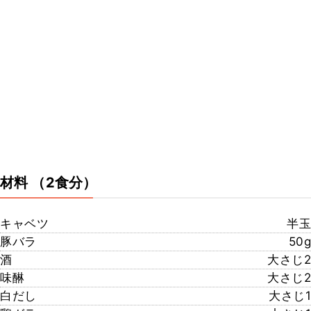
材料
（2食分）
キャベツ
半玉
豚バラ
50g
酒
大さじ2
味醂
大さじ2
白だし
大さじ1