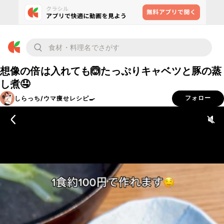
想像の倍は入れても🙆たっぷりキャベツと豚の蒸
し煮🤤
しらっち/ウマ痩せレシピ🍳
フォロー