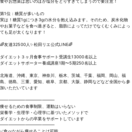
食やお惣菜は思いのほか塩分をとりすぎてしまうので要注意！
第1位：糖質が多いもの
実は！糖質1gにつき3gの水分を抱え込みます。そのため、炭水化物
やお菓子などを食べ過ぎると、脂肪によってだけでなくむくみによっ
ても足が太くなります！
🌈友達32500人✨松田リエ公式LINE🌈
⁡
ダイエット３ヶ月食事サポート受講生13000名以上
ダイエットサポーター養成講座1期〜5期250名以上
⁡
北海道、沖縄、東京、神奈川、栃木、茨城、千葉、福岡、岡山、福
島、徳島、三重、愛知、岐阜、京都、大阪、静岡などなど全国から参
加いただいています
⁡
━━━━━━━━━━━━━
痩せるための食事制限、運動はいらない
栄養学・生理学・心理学に基づいたメソッドで
ダイエットからの卒業をサポートしています
━━━━━━━━━━━━━
✅食べながら痩せることは可能