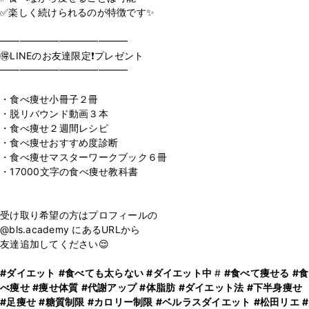
✅楽しく続けられるのが特徴です✨
⁡
━━━━━━━━━━━━━
🉐LINEのお友達限定❗️プレゼント
━━━━━━━━━━━━━
⁡
・食べ痩せ小冊子２冊
・脱リバウンド動画３本
・食べ痩せ２週間レシピ
・食べ痩せおすすめ度診断
・食べ痩せマスターワークブック６冊
・17000文字の食べ痩せ教科書
⁡
受け取り希望の方はプロフィールの
@bls.academy にあるURLから
友達追加してください😌
#ダイエット
#食べても太らない
#ダイエット中
#
#食べて痩せる
#食
べ痩せ
#痩せ体質
#代謝アップ
#体脂肪
#ダイエット法
#下半身痩せ
#足痩せ
#糖質制限
#カロリー制限
#ベルラスダイエット
#松田リエ
#