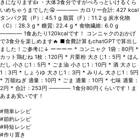
きになります👍 ・大体3食分ですがぺろっといけるくら
いめちゃうまでした🤤 ―――― カロリー合計: 427 kcal
タンパク質（P）: 45.1 g 脂質（F）: 11.2 g 炭水化物
（C）: 28.3 g * 糖質: 22.4 g * 食物繊維: 6.0 g
―――― 1食あたり120kcalです！ コンニャクのおかげ
で3食分を楽しめます🔥 ■食費計算もchatGPTで算出し
ました！ご参考に↓ ーーーー * コンニャク 1袋：80円 *
カット鶏むね 1枚：120円 * 片栗粉 大さじ1：5円 * ほん
だし 小さじ1：5円 * ごま油 小さじ1：10円 * 酒 大さじ
1：3円 * しょうゆ 大さじ1：3円 * みりん 大さじ1：5円
* 万能ねぎ 適量：10円 * ごま 適量：10円 * 七味 適量：
2円 * 合計：253円 ―――― 1食分80円くらいです！ま
あまあ安いです！
#簡単レシピ
#節約レシピ
#時短レシピ
#作り置き