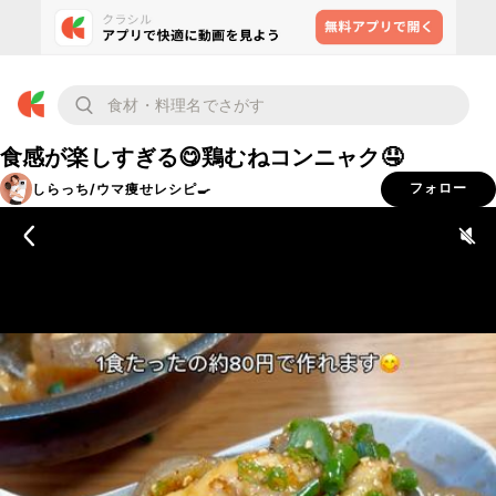
食感が楽しすぎる😋鶏むねコンニャク🤤
しらっち/ウマ痩せレシピ🍳
フォロー