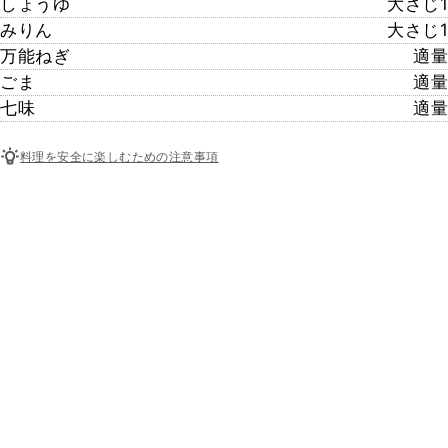
しょうゆ
大さじ1
みりん
大さじ1
万能ねぎ
適量
ごま
適量
七味
適量
料理を安全に楽しむための注意事項