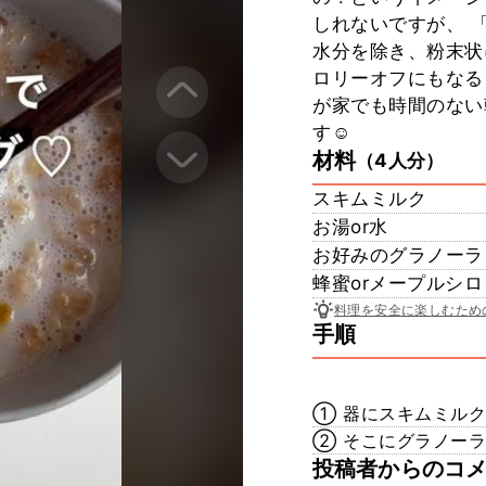
しれないですが、 
水分を除き、粉末状
ロリーオフにもなる
が家でも時間のない
す☺︎
材料
（4人分）
スキムミルク
お湯or水
お好みのグラノーラ
蜂蜜orメープルシロ
料理を安全に楽しむため
手順
① 器にスキムミル
② そこにグラノー
投稿者からのコ