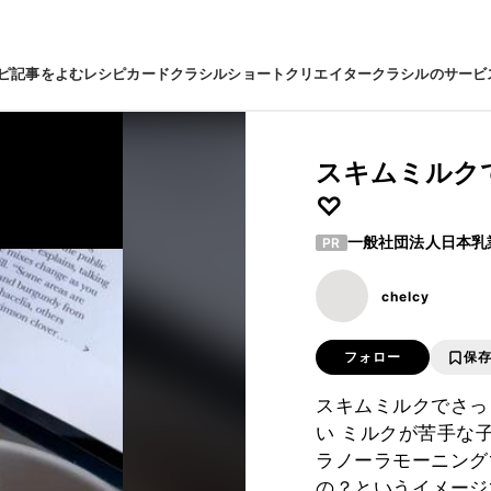
ピ
記事をよむ
レシピカード
クラシルショート
クリエイター
クラシルのサービ
スキムミルク
♡
一般社団法人日本乳
PR
chelcy
フォロー
保
スキムミルクでさっ
い ミルクが苦手な
ラノーラモーニング
の？というイメージ