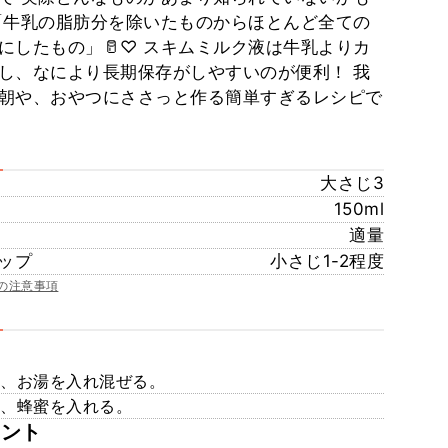
「牛乳の脂肪分を除いたものからほとんど全ての
にしたもの」🥛♡ スキムミルク液は牛乳よりカ
し、なにより長期保存がしやすいのが便利！ 我
朝や、おやつにささっと作る簡単すぎるレシピで
大さじ3
150ml
適量
ップ
小さじ1-2程度
の注意事項
ク、お湯を入れ混ぜる。
ラ、蜂蜜を入れる。
メント