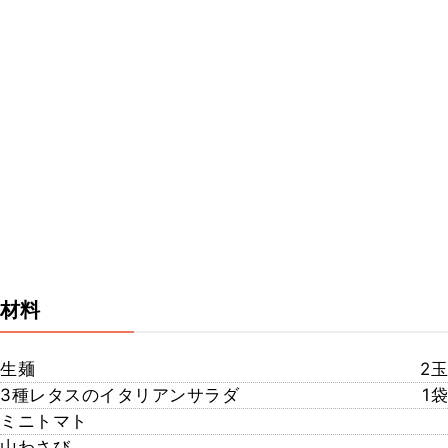
材料
生麺
2玉
3種レタスのイタリアンサラダ
1袋
ミニトマト
山わさび