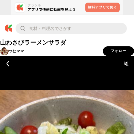
山わさびラーメンサラダ
つむママ
フォロー