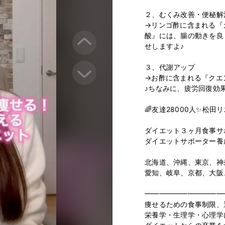
２、むくみ改善・便秘解消
→リンゴ酢に含まれる『
酸』には、腸の動きを良
せしますよ♪

３、代謝アップ

→お酢に含まれる『クエ
♪ちなみに、疲労回復効果
🌈友達28000人✨松田リエ
⁡

ダイエット３ヶ月食事サポ
ダイエットサポーター養成
⁡

北海道、沖縄、東京、神
愛知、岐阜、京都、大阪
⁡

━━━━━━━━━━━━
痩せるための食事制限、
栄養学・生理学・心理学