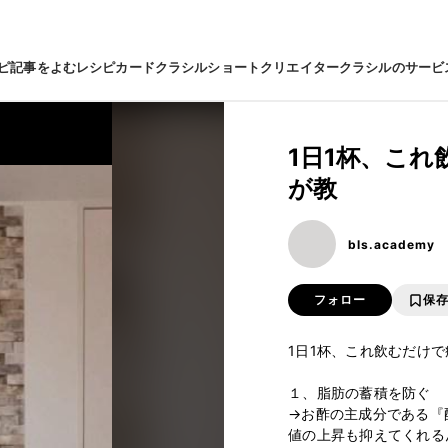
ピ
記事をよむ
レシピカード
クラシルショート
クリエイター
クラシルのサービ
1日1杯、こ
が教
bls.academy
フォロー
保
1日1杯、これ飲むだけ
１、脂肪の蓄積を防ぐ

→お酢の主成分である『
値の上昇も抑えてくれるん