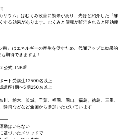


カリウム』はむくみ改善に効果があり、先ほど紹介した『酢
くする効果があります。むくみと便秘が解消されると即効痩
ン酸』はエネルギーの産生を促すため、代謝アップに効果的
も期待できますよ！

公式LINE🌈

ート受講生12500名以上

講座1期〜5期250名以上

奈川、栃木、茨城、千葉、福岡、岡山、福島、徳島、三重、
、静岡などなど全国から参加いただいています

━

運動はいらない

に基づいたメソッドで
