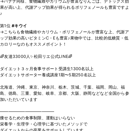
→バナナ同様、食物繊維やカリウムが豊富なりんごは、デトックス効
果が高い上、代謝アップ効果が得られるポリフェノールも豊富ですよ
♪
第1位
#キウイ
→こちらも食物繊維やカリウム・ポリフェノールが豊富な上、代謝ア
ップ効果の高いビタミンC・Eも豊富♪果物中では、比較的低糖質・低
カロリーなのもオススメポイント！
🌈友達33000人✨松田リエ公式LINE🌈
⁡
ダイエット３ヶ月食事サポート受講生1300名以上
ダイエットサポーター養成講座1期〜5期250名以上
⁡
北海道、沖縄、東京、神奈川、栃木、茨城、千葉、福岡、岡山、福
島、徳島、三重、愛知、岐阜、京都、大阪、静岡などなど全国から参
加いただいています
⁡
━━━━━━━━━━━━━
痩せるための食事制限、運動はいらない
栄養学・生理学・心理学に基づいたメソッドで
ダイエットからの卒業をサポートしています