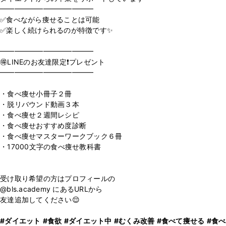
━━━━━━━━━━━━━
✅食べながら痩せることは可能
✅楽しく続けられるのが特徴です✨
⁡
━━━━━━━━━━━━━
🉐LINEのお友達限定❗️プレゼント
━━━━━━━━━━━━━
⁡
・食べ痩せ小冊子２冊
・脱リバウンド動画３本
・食べ痩せ２週間レシピ
・食べ痩せおすすめ度診断
・食べ痩せマスターワークブック６冊
・17000文字の食べ痩せ教科書
⁡
受け取り希望の方はプロフィールの
@bls.academy にあるURLから
友達追加してください😌
#ダイエット
#食欲
#ダイエット中
#むくみ改善
#食べて痩せる
#食べ