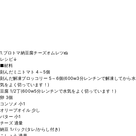
1.ブロトマ納豆腐チーズオムレツ🧀
レシピ↓
■材料
刻んだミニトマト 4～5個
刻んだ解凍ブロッコリー 5～6個(600w3分レンチンで解凍してから水
気をよく切っています！)
豆腐 1/2丁(600w5分レンチンで水気をよく切っています！)
卵 3個
コンソメ 小1
オリーブオイル 少し
バター 小1
チーズ 適量
納豆 1パック(タレ/からし付き)
こしょう 適量