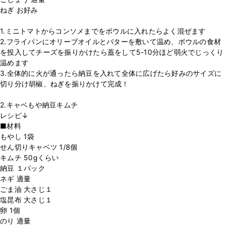
ねぎ お好み
1.ミニトマトからコンソメまでをボウルに入れたらよく混ぜます
2.フライパンにオリーブオイルとバターを敷いて温め、ボウルの食材
を投入してチーズを振りかけたら蓋をして5-10分ほど弱火でじっくり
温めます
3.全体的に火が通ったら納豆を入れて全体に広げたら好みのサイズに
切り分け胡椒、ねぎを振りかけて完成！
2.キャベもや納豆キムチ
レシピ↓
■材料
もやし 1袋
せん切りキャベツ 1/8個
キムチ 50gくらい
納豆 １パック
ネギ 適量
ごま油 大さじ１
塩昆布 大さじ１
卵 1個
のり 適量