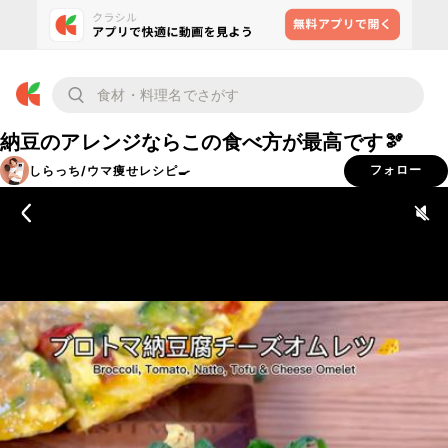
納豆のアレンジならこの食べ方が最高です🫘
しらっち/ウマ痩せレシピ🍳
フォロー