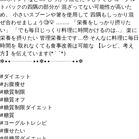
トパックの四隅の部分が 混ざってない可能性が高いた
め、 小さいスプーンや箸を使用して 四隅もしっかり混
ぜ合わせましょう🧐💡 ........ 「栄養をしっかり摂りた
い」 「でも毎日じっくり料理に時間かけるのは..」 楽に
栄養を摂りたい 管理栄養士です...🥹 そんなに料理に毎日
時間を 取れなくても食事改善は可能な 【レシピ、考え
方】を伝えています(*´ `*)
✼••┈┈┈┈••✼••┈┈┈┈••✼
#ダイエット
#お腹痩せ
#糖質制限
#糖質オフ
#糖質制限ダイエット
#糖質
#ヨーグルトレシピ
#痩せたい
#低糖質ダイエット