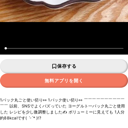
保存する
無料アプリを開く
1パック丸ごと使い切り👀 1パック使い切り👀 ￣￣￣￣￣￣￣￣￣￣
￣￣ 以前、SNSでよくバズっていた ヨーグルト一パック丸ごと使用
した レシピを少し微調整しました✍️ ボリューミーに見えても 1人分
約88kcalです( ˊᵕˋ* )!?