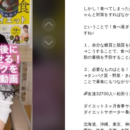
しかし！食べてしまった
ゃんと対策をすればなか
ということで！食べ過ぎ
すね♪

１、余分な糖質と脂質を控
→こうすることで、食べ
肪の蓄積を予防することが
２、必要なものはとる！

→タンパク質・野菜・き
ことで暴食にもつながり
🌈友達32700人✨松田リエ
⁡

ダイエット３ヶ月食事サポ
ダイエットサポーター養成
⁡

北海道、沖縄、東京、神