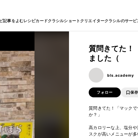
ピ
記事をよむ
レシピカード
クラシルショート
クリエイター
クラシルのサービ
質問きてた！
ました（
bls.academy
フォロー
保
質問きてた！「マックで
か？」

高カロリーな上、塩分や
スクが高いメニューが多いで