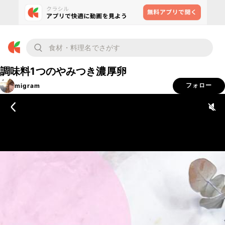
調味料1つのやみつき濃厚卵
migram
フォロー