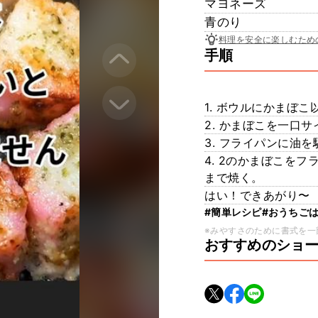
マヨネーズ
青のり
料理を安全に楽しむため
手順
1. ボウルにかまぼ
2. かまぼこを一口
3. フライパンに油
4. 2のかまぼこを
まで焼く。
はい！できあがり〜
#簡単レシピ
#おうちご
※みやすさのために書式を一
おすすめのショ