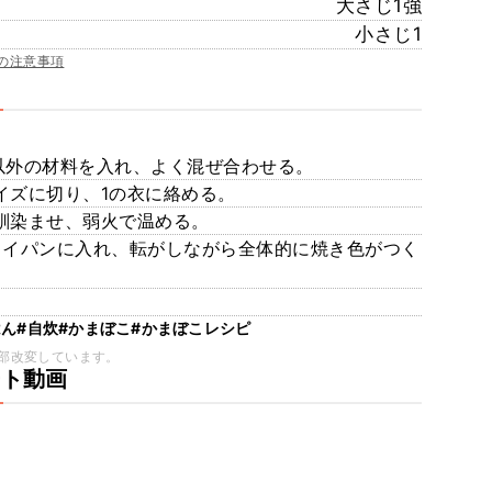
大さじ1強
小さじ1
の注意事項
こ以外の材料を入れ、よく混ぜ合わせる。
サイズに切り、1の衣に絡める。
を馴染ませ、弱火で温める。
フライパンに入れ、転がしながら全体的に焼き色がつく
はん
#自炊
#かまぼこ
#かまぼこレシピ
部改変しています。
ート動画