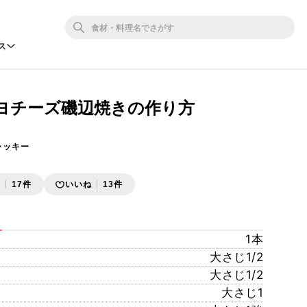
ス
ヨチーズ磯辺焼きの作り方
ャッキー
存
17件
いいね
13件
1本
大さじ1/2
大さじ1/2
大さじ1