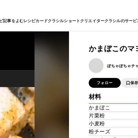
ピ
記事をよむ
レシピカード
クラシルショート
クリエイター
クラシルのサービ
かまぼこのマ
ぽちゃぽちゃチ
フォロー
保
材料
かまぼこ
片栗粉
小麦粉
粉チーズ