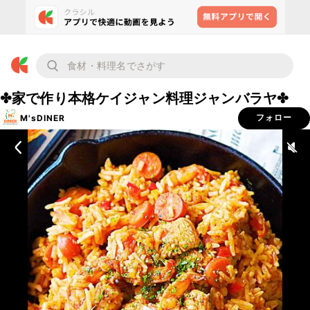
✤家で作り本格ケイジャン料理ジャンバラヤ✤
M'sDINER
フォロー