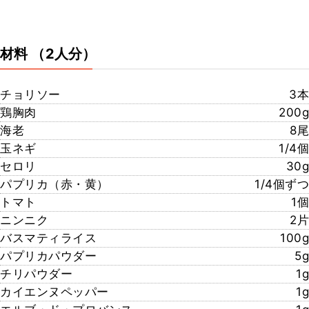
材料
（2人分）
チョリソー
3本
鶏胸肉
200g
海老
8尾
玉ネギ
1/4個
セロリ
30g
パプリカ（赤・黄）
1/4個ずつ
トマト
1個
ニンニク
2片
バスマティライス
100g
パプリカパウダー
5g
チリパウダー
1g
カイエンヌペッパー
1g