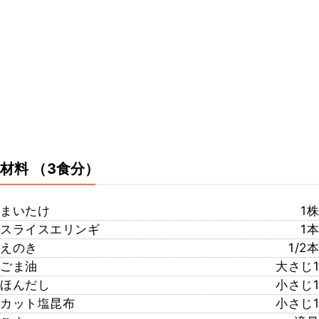
材料
（3食分）
まいたけ
1株
スライスエリンギ
1本
えのき
1/2本
ごま油
大さじ1
ほんだし
小さじ1
カット塩昆布
小さじ1