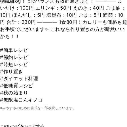
物繊維8g！ pfcバランスも抜群過ぎます！ ―――― ま
いたけ：100円 エリンギ：50円 えのき：40円 ごま油：
10円 ほんだし：5円 塩昆布：10円 ごま：5円 鰹節：10
円 合計：230円 ―――― 1食80円！カロリーも価格も超
お手頃でございます✨ これなら作り置きの方が断然いい
かも！！
#簡単レシピ
#節約レシピ
#時短レシピ
#作り置き
#ダイエット料理
#低糖質レシピ
#秋の始まり
#無限塩こんキノコ
※みやすさのために書式を一部改変しています。
このレシピをシェアする