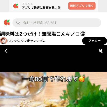
調味料は2つだけ！無限塩こんキノコ🤤
しらっち/ウマ痩せレシピ🍳
フォロー