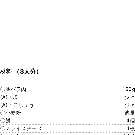
材料
（3人分）
〇豚バラ肉
150g
(A)・塩
少々
(A)・こしょう
少々
〇小麦粉
適量
〇餅
4個
〇スライスチーズ
1枚