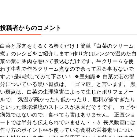
投稿者からのコメント
白菜と豚肉をくるくる巻くだけ！簡単『白菜のクリーム
煮』のレシピをご紹介します♪作り方はレンジで温めた白
菜の葉に豚肉を巻いて煮込むだけです。生クリームを使
わず牛乳で作るクリーム煮なので余って困る事もないで
すよ♪是非試してみて下さい！ 🍀豆知識🍀 白菜の芯の部
分についている黒い斑点は、「ゴマ症」と言います。 黒
い斑点は、白菜の生理障害によって生じたポリフェノー
ルで、 気温が高かったり低かったり、肥料が多すぎたり
といった栽培環境のストレスが原因だそうです。 カビや
病気ではないので、食べても害はありません。 正直ショ
ートでは半分も伝えられていません・・💧 長尺動画には
作り方のポイント👀や使っている食材の栄養素✨につい