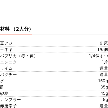
材料
（2人分）
豆アジ
9 尾
玉ネギ
1/6個
パプリカ（赤・黄）
1/4個ずつ
ニンニク
1片
ライム
適量
パクチー
適量
水
150g
酢
35g
砂糖
15g
ナンプラー
5g
赤唐辛子
適量