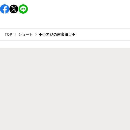
TOP
ショート
✤小アジの南蛮漬け✤