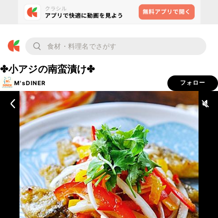
✤小アジの南蛮漬け✤
M'sDINER
フォロー