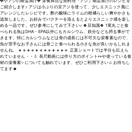
✤小アジの南蛮漬け✤ 栄養満点な魚料理『アジ』南蛮漬けのレシピを
ご紹介します♪ アジは小ぶりの豆アジを使って、少しエスニック風に
アレンジしたレシピです。酢の酸味にライムの柑橘らしい爽やかさも
追加しました。お好みでパクチーを添えるとよりエスニック感を楽し
める一品です。ぜひ参考にしてみて下さい♪ 🍀豆知識🍀 1尾丸ごと食
べられる魚はDHA・EPA以外にもカルシウム、鉄分なども摂る事がで
きます。特にカルシウムなどは骨の成長には不可欠な栄養素なので、
魚が苦手なお子さんには骨ごと食べられる小さな魚が良いかもしれま
せんね。 🔸🔹🔸🔹🔸🔹🔸🔹🔸🔹🔸🔹 正直ショートでは半分も伝えら
れていません・・💧 長尺動画には作り方のポイント👀や使っている食
材の栄養素✨についても触れています、ぜひご利用下さい♫ お待ちし
てます☻