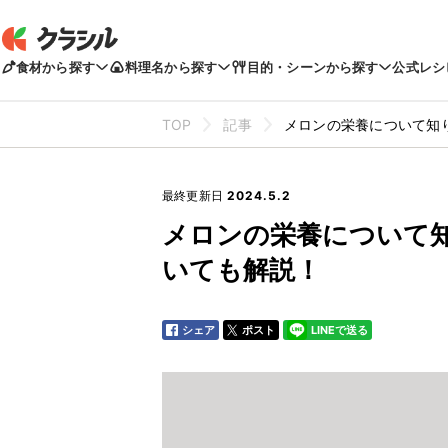
食材から探す
料理名から探す
目的・シーンから探す
公式レシ
TOP
記事
メロンの栄養について知
最終更新日
2024.5.2
メロンの栄養について
いても解説！
シェア
ポスト
LINEで送る