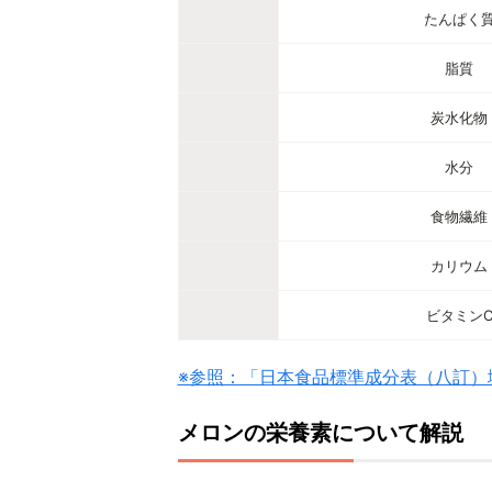
たんぱく
脂質
炭水化物
水分
食物繊維
カリウム
ビタミン
※参照：「日本食品標準成分表（八訂）増
メロンの栄養素について解説