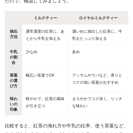
たので、確認してみましょう。
ミルクティー
ロイヤルミルクティー
抽出
通常濃度の紅茶に、あ
濃いめに抽出した紅茶に、牛
方法
とから牛乳を加える
乳をたっぷり加える
牛乳
少なめ
多め
の割
合
茶葉
幅広い茶葉でOK
アッサムやウバなど、香りと
の選
コクの強い茶葉がおすすめ
び方
味わ
軽やかで、紅茶の風味
まろやかでコク深く、リッチ
いの
が引き立つ
な味わい
印象
比較すると、紅茶の淹れ方や牛乳の比率、使う茶葉など、