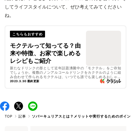
してライフスタイルについて、ぜひ考えてみてください
ね。
こちらもおすすめ
モクテルって知ってる？由
来や特徴、お家で楽しめる
レシピもご紹介
新たなドリンクの形として近年話題沸騰中の「モクテル」をご存知
でしょうか。複数のノンアルコールドリンクをカクテルのように組
み合わせて作られるモクテルは、いつでも誰でも楽しめるおしゃれ
なドリンクです。今回はモクテルという名前の由来や歴史、作り方
2023.3.30 最終更新
に加えて、おいしいモクテルのレシピもご紹介します。
TOP
記事
ソバーキュリアスとは？メリットや実行するためのポイン