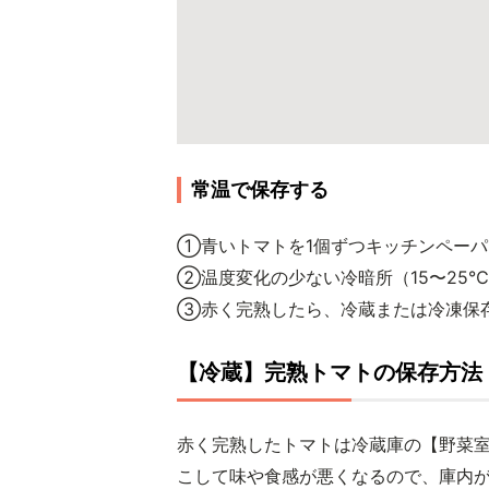
常温で保存する
①青いトマトを1個ずつキッチンペーパ
②温度変化の少ない冷暗所（15〜25
③赤く完熟したら、冷蔵または冷凍保
【冷蔵】完熟トマトの保存方法
赤く完熟したトマトは冷蔵庫の【野菜
こして味や食感が悪くなるので、庫内が