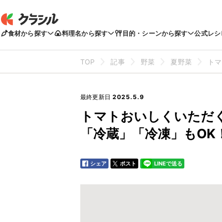
食材から探す
料理名から探す
目的・シーンから探す
公式レシ
TOP
記事
野菜
夏野菜
トマ
最終更新日
2025.5.9
トマトおいしくいただ
「冷蔵」「冷凍」もOK
シェア
ポスト
LINEで送る